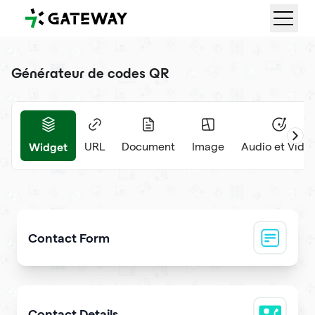
QRGateway
Générateur de codes QR
Widget
URL
Document
Image
Audio et Vidé
Contact Form
Collect visitor contact info and messages
Contact Details