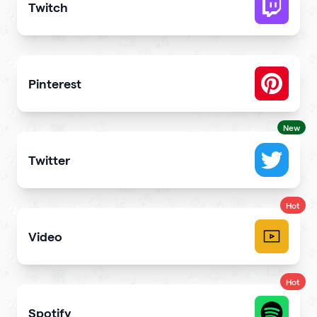
Twitch
Get more stream viewers and engagement
Pinterest
Showcase Pins, boards and more
New
Twitter
Showcase your tweets and Twitter feed
Hot
Video
Upload videos and play them right
Hot
Spotify