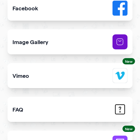
Facebook
Add link or Facebook like button to your qr code
Image Gallery
Showcase NFTs you own on your qr code
New
Vimeo
Add Vimeo videos to your qr code
FAQ
Demonstrate the answers to the most common question
New