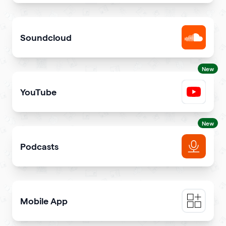
Share songs in itunes library
Soundcloud
Get your music heard on SoundCloud
New
YouTube
Share YouTube videos on your qr code
New
Podcasts
Get more podcast listeners and subscribers
Mobile App