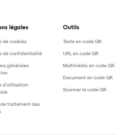
ns légales
Outils
ue de cookies
Texte en code QR
e de confidentialité
URL en code QR
ons générales
Multimédia en code QR
tion
Document en code QR
e d'utilisation
Scanner le code QR
able
 de traitement des
s