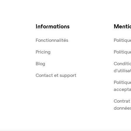
Informations
Mentio
Fonctionnalités
Politiq
Pricing
Politiqu
Blog
Conditi
d'utilisa
Contact et support
Politiqu
accept
Contrat
donnée